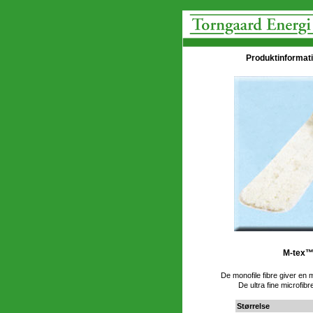
Produktinformati
M-tex™
De monofile fibre giver en 
De ultra fine microfib
Størrelse