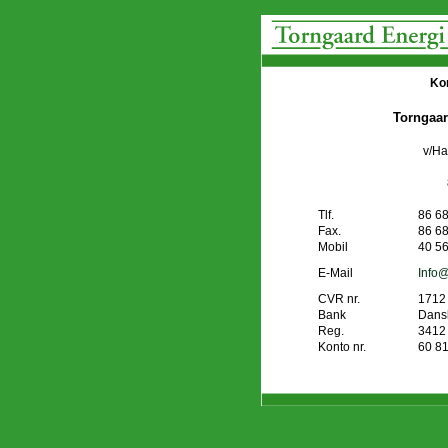
Kon
Torngaar
v/Ha
Tlf.
86 68
Fax.
86 68
Mobil
40 56
E-Mail
Info@
CVR nr.
1712
Bank
Dans
Reg.
3412
Konto nr.
60 81